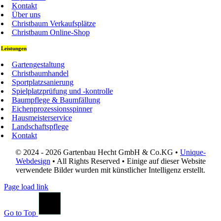
Kontakt
Über uns
Christbaum Verkaufsplätze
Christbaum Online-Shop
Leistungen
Gartengestaltung
Christbaumhandel
Sportplatzsanierung
Spielplatzprüfung und -kontrolle
Baumpflege & Baumfällung
Eichenprozessionsspinner
Hausmeisterservice
Landschaftspflege
Kontakt
© 2024 - 2026 Gartenbau Hecht GmbH & Co.KG •
Unique-
Webdesign
• All Rights Reserved • Einige auf dieser Website
verwendete Bilder wurden mit künstlicher Intelligenz erstellt.
Page load link
Go to Top