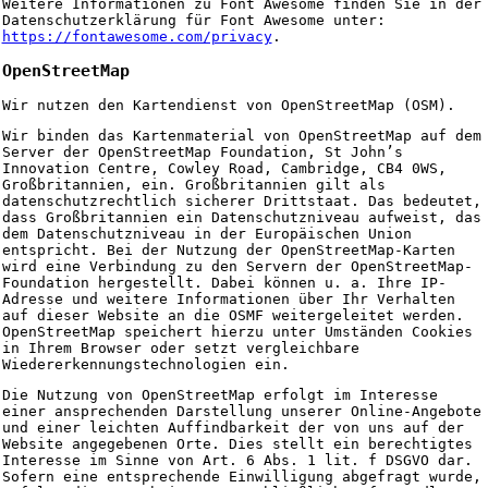
Weitere Informationen zu Font Awesome finden Sie in der
Datenschutzerklärung für Font Awesome unter:
https://fontawesome.com/privacy
.
OpenStreetMap
Wir nutzen den Kartendienst von OpenStreetMap (OSM).
Wir binden das Kartenmaterial von OpenStreetMap auf dem
Server der OpenStreetMap Foundation, St John’s
Innovation Centre, Cowley Road, Cambridge, CB4 0WS,
Großbritannien, ein. Großbritannien gilt als
datenschutzrechtlich sicherer Drittstaat. Das bedeutet,
dass Großbritannien ein Datenschutzniveau aufweist, das
dem Datenschutzniveau in der Europäischen Union
entspricht. Bei der Nutzung der OpenStreetMap-Karten
wird eine Verbindung zu den Servern der OpenStreetMap-
Foundation hergestellt. Dabei können u. a. Ihre IP-
Adresse und weitere Informationen über Ihr Verhalten
auf dieser Website an die OSMF weitergeleitet werden.
OpenStreetMap speichert hierzu unter Umständen Cookies
in Ihrem Browser oder setzt vergleichbare
Wiedererkennungstechnologien ein.
Die Nutzung von OpenStreetMap erfolgt im Interesse
einer ansprechenden Darstellung unserer Online-Angebote
und einer leichten Auffindbarkeit der von uns auf der
Website angegebenen Orte. Dies stellt ein berechtigtes
Interesse im Sinne von Art. 6 Abs. 1 lit. f DSGVO dar.
Sofern eine entsprechende Einwilligung abgefragt wurde,