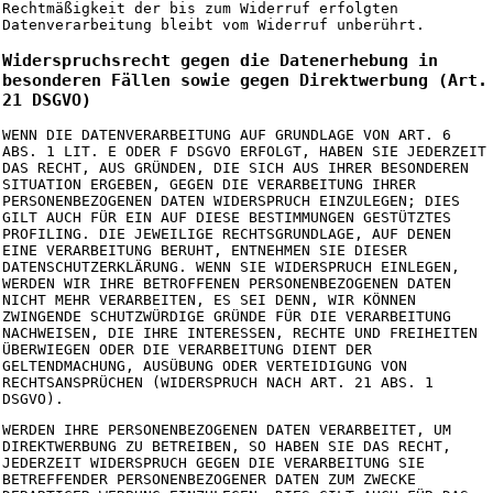
Rechtmäßigkeit der bis zum Widerruf erfolgten
Datenverarbeitung bleibt vom Widerruf unberührt.
Widerspruchsrecht gegen die Datenerhebung in
besonderen Fällen sowie gegen Direktwerbung (Art.
21 DSGVO)
WENN DIE DATENVERARBEITUNG AUF GRUNDLAGE VON ART. 6
ABS. 1 LIT. E ODER F DSGVO ERFOLGT, HABEN SIE JEDERZEIT
DAS RECHT, AUS GRÜNDEN, DIE SICH AUS IHRER BESONDEREN
SITUATION ERGEBEN, GEGEN DIE VERARBEITUNG IHRER
PERSONENBEZOGENEN DATEN WIDERSPRUCH EINZULEGEN; DIES
GILT AUCH FÜR EIN AUF DIESE BESTIMMUNGEN GESTÜTZTES
PROFILING. DIE JEWEILIGE RECHTSGRUNDLAGE, AUF DENEN
EINE VERARBEITUNG BERUHT, ENTNEHMEN SIE DIESER
DATENSCHUTZERKLÄRUNG. WENN SIE WIDERSPRUCH EINLEGEN,
WERDEN WIR IHRE BETROFFENEN PERSONENBEZOGENEN DATEN
NICHT MEHR VERARBEITEN, ES SEI DENN, WIR KÖNNEN
ZWINGENDE SCHUTZWÜRDIGE GRÜNDE FÜR DIE VERARBEITUNG
NACHWEISEN, DIE IHRE INTERESSEN, RECHTE UND FREIHEITEN
ÜBERWIEGEN ODER DIE VERARBEITUNG DIENT DER
GELTENDMACHUNG, AUSÜBUNG ODER VERTEIDIGUNG VON
RECHTSANSPRÜCHEN (WIDERSPRUCH NACH ART. 21 ABS. 1
DSGVO).
WERDEN IHRE PERSONENBEZOGENEN DATEN VERARBEITET, UM
DIREKTWERBUNG ZU BETREIBEN, SO HABEN SIE DAS RECHT,
JEDERZEIT WIDERSPRUCH GEGEN DIE VERARBEITUNG SIE
BETREFFENDER PERSONENBEZOGENER DATEN ZUM ZWECKE