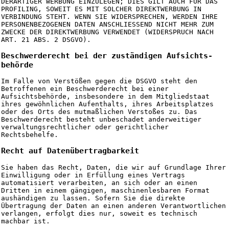
DERARTIGER WERBUNG EINZULEGEN; DIES GILT AUCH FÜR DAS
PROFILING, SOWEIT ES MIT SOLCHER DIREKTWERBUNG IN
VERBINDUNG STEHT. WENN SIE WIDERSPRECHEN, WERDEN IHRE
PERSONENBEZOGENEN DATEN ANSCHLIESSEND NICHT MEHR ZUM
ZWECKE DER DIREKTWERBUNG VERWENDET (WIDERSPRUCH NACH
ART. 21 ABS. 2 DSGVO).
Beschwerde­recht bei der zuständigen Aufsichts­
behörde
Im Falle von Verstößen gegen die DSGVO steht den
Betroffenen ein Beschwerderecht bei einer
Aufsichtsbehörde, insbesondere in dem Mitgliedstaat
ihres gewöhnlichen Aufenthalts, ihres Arbeitsplatzes
oder des Orts des mutmaßlichen Verstoßes zu. Das
Beschwerderecht besteht unbeschadet anderweitiger
verwaltungsrechtlicher oder gerichtlicher
Rechtsbehelfe.
Recht auf Daten­übertrag­barkeit
Sie haben das Recht, Daten, die wir auf Grundlage Ihrer
Einwilligung oder in Erfüllung eines Vertrags
automatisiert verarbeiten, an sich oder an einen
Dritten in einem gängigen, maschinenlesbaren Format
aushändigen zu lassen. Sofern Sie die direkte
Übertragung der Daten an einen anderen Verantwortlichen
verlangen, erfolgt dies nur, soweit es technisch
machbar ist.