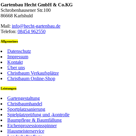
Gartenbau Hecht GmbH & Co.KG
Schrobenhausener Str.100
86668 Karlshuld
Mail:
info@hecht-gartenbau.de
Telefon:
08454 962550
Allgemeines
Datenschutz
Impressum
Kontakt
Über uns
Christbaum Verkaufsplätze
Christbaum Online-Shop
Leistungen
Gartengestaltung
Christbaumhandel
Sportplatzsanierung
Spielplatzprüfung und -kontrolle
Baumpflege & Baumfällung
Eichenprozessionsspinner
Hausmeisterservice