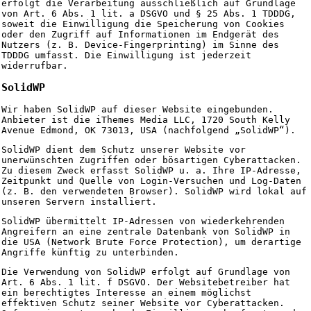
erfolgt die Verarbeitung ausschließlich auf Grundlage
von Art. 6 Abs. 1 lit. a DSGVO und § 25 Abs. 1 TDDDG,
soweit die Einwilligung die Speicherung von Cookies
oder den Zugriff auf Informationen im Endgerät des
Nutzers (z. B. Device-Fingerprinting) im Sinne des
TDDDG umfasst. Die Einwilligung ist jederzeit
widerrufbar.
SolidWP
Wir haben SolidWP auf dieser Website eingebunden.
Anbieter ist die iThemes Media LLC, 1720 South Kelly
Avenue Edmond, OK 73013, USA (nachfolgend „SolidWP“).
SolidWP dient dem Schutz unserer Website vor
unerwünschten Zugriffen oder bösartigen Cyberattacken.
Zu diesem Zweck erfasst SolidWP u. a. Ihre IP-Adresse,
Zeitpunkt und Quelle von Login-Versuchen und Log-Daten
(z. B. den verwendeten Browser). SolidWP wird lokal auf
unseren Servern installiert.
SolidWP übermittelt IP-Adressen von wiederkehrenden
Angreifern an eine zentrale Datenbank von SolidWP in
die USA (Network Brute Force Protection), um derartige
Angriffe künftig zu unterbinden.
Die Verwendung von SolidWP erfolgt auf Grundlage von
Art. 6 Abs. 1 lit. f DSGVO. Der Websitebetreiber hat
ein berechtigtes Interesse an einem möglichst
effektiven Schutz seiner Website vor Cyberattacken.