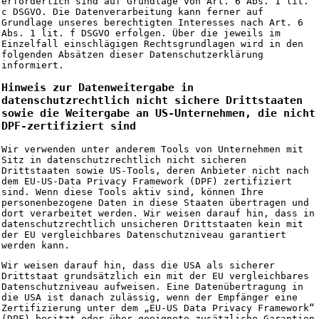
erforderlich sind auf Grundlage von Art. 6 Abs. 1 lit.
c DSGVO. Die Datenverarbeitung kann ferner auf
Grundlage unseres berechtigten Interesses nach Art. 6
Abs. 1 lit. f DSGVO erfolgen. Über die jeweils im
Einzelfall einschlägigen Rechtsgrundlagen wird in den
folgenden Absätzen dieser Datenschutzerklärung
informiert.
Hinweis zur Datenweitergabe in
datenschutzrechtlich nicht sichere Drittstaaten
sowie die Weitergabe an US-Unternehmen, die nicht
DPF-zertifiziert sind
Wir verwenden unter anderem Tools von Unternehmen mit
Sitz in datenschutzrechtlich nicht sicheren
Drittstaaten sowie US-Tools, deren Anbieter nicht nach
dem EU-US-Data Privacy Framework (DPF) zertifiziert
sind. Wenn diese Tools aktiv sind, können Ihre
personenbezogene Daten in diese Staaten übertragen und
dort verarbeitet werden. Wir weisen darauf hin, dass in
datenschutzrechtlich unsicheren Drittstaaten kein mit
der EU vergleichbares Datenschutzniveau garantiert
werden kann.
Wir weisen darauf hin, dass die USA als sicherer
Drittstaat grundsätzlich ein mit der EU vergleichbares
Datenschutzniveau aufweisen. Eine Datenübertragung in
die USA ist danach zulässig, wenn der Empfänger eine
Zertifizierung unter dem „EU-US Data Privacy Framework“
(DPF) besitzt oder über geeignete zusätzliche Garantien