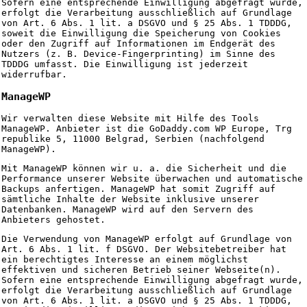
Sofern eine entsprechende Einwilligung abgefragt wurde,
erfolgt die Verarbeitung ausschließlich auf Grundlage
von Art. 6 Abs. 1 lit. a DSGVO und § 25 Abs. 1 TDDDG,
soweit die Einwilligung die Speicherung von Cookies
oder den Zugriff auf Informationen im Endgerät des
Nutzers (z. B. Device-Fingerprinting) im Sinne des
TDDDG umfasst. Die Einwilligung ist jederzeit
widerrufbar.
ManageWP
Wir verwalten diese Website mit Hilfe des Tools
ManageWP. Anbieter ist die GoDaddy.com WP Europe, Trg
republike 5, 11000 Belgrad, Serbien (nachfolgend
ManageWP).
Mit ManageWP können wir u. a. die Sicherheit und die
Performance unserer Website überwachen und automatische
Backups anfertigen. ManageWP hat somit Zugriff auf
sämtliche Inhalte der Website inklusive unserer
Datenbanken. ManageWP wird auf den Servern des
Anbieters gehostet.
Die Verwendung von ManageWP erfolgt auf Grundlage von
Art. 6 Abs. 1 lit. f DSGVO. Der Websitebetreiber hat
ein berechtigtes Interesse an einem möglichst
effektiven und sicheren Betrieb seiner Webseite(n).
Sofern eine entsprechende Einwilligung abgefragt wurde,
erfolgt die Verarbeitung ausschließlich auf Grundlage
von Art. 6 Abs. 1 lit. a DSGVO und § 25 Abs. 1 TDDDG,