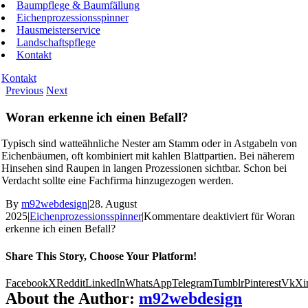
Baumpflege & Baumfällung
Eichenprozessionsspinner
Hausmeisterservice
Landschaftspflege
Kontakt
Kontakt
Previous
Next
Woran erkenne ich einen Befall?
Typisch sind watteähnliche Nester am Stamm oder in Astgabeln von
Eichenbäumen, oft kombiniert mit kahlen Blattpartien. Bei näherem
Hinsehen sind Raupen in langen Prozessionen sichtbar. Schon bei
Verdacht sollte eine Fachfirma hinzugezogen werden.
By
m92webdesign
|
28. August
2025
|
Eichenprozessionsspinner
|
Kommentare deaktiviert
für Woran
erkenne ich einen Befall?
Share This Story, Choose Your Platform!
Facebook
X
Reddit
LinkedIn
WhatsApp
Telegram
Tumblr
Pinterest
Vk
Xi
About the Author:
m92webdesign