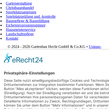
Gartengestaltung
Christbaumhandel
Sportplatzsanierung
Spielplatzprüfung und -kontrolle
Baumpflege & Baumfällung
Eichenprozessionsspinner
Hausmeisterservice
Landschaftspflege
Kontakt
© 2024 - 2026 Gartenbau Hecht GmbH & Co.KG •
Unique-
Webdesign
• All Rights Reserved • Einige auf dieser Website
verwendete Bilder wurden mit künstlicher Intelligenz erstellt.
Page load link
Go to Top