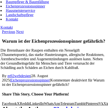
Baumpflege & Baumfällung
Eichenprozessionsspinner
Hausmeisterservice
Landschaftspflege
Kontakt
Kontakt
Previous
Next
Warum ist der Eichenprozessionsspinner gefährlich?
Die Brennhaare der Raupen enthalten ein Nesselgift
(Thaumetopoein), das starke Hautreizungen, allergische Reaktionen,
Atembeschwerden und Augenentzündungen auslösen kann. Neben
der Gesundheitsgefahr für Menschen und Tiere verursacht der
Schädling auch Schäden an Eichen durch Kahlfraß.
By
m92webdesign
|
28. August
2025
|
Eichenprozessionsspinner
|
Kommentare deaktiviert
für Warum
ist der Eichenprozessionsspinner gefährlich?
Share This Story, Choose Your Platform!
Facebook
X
Reddit
LinkedIn
WhatsApp
Telegram
Tumblr
Pinterest
Vk
Xi