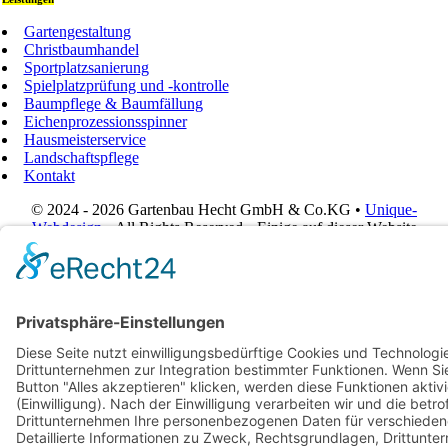
Gartengestaltung
Christbaumhandel
Sportplatzsanierung
Spielplatzprüfung und -kontrolle
Baumpflege & Baumfällung
Eichenprozessionsspinner
Hausmeisterservice
Landschaftspflege
Kontakt
© 2024 - 2026 Gartenbau Hecht GmbH & Co.KG •
Unique-
Webdesign
• All Rights Reserved • Einige auf dieser Website
verwendete Bilder wurden mit künstlicher Intelligenz erstellt.
Page load link
Go to Top