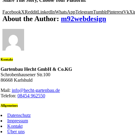
Share This Story, Choose Your Platform!
Facebook
X
Reddit
LinkedIn
WhatsApp
Telegram
Tumblr
Pinterest
Vk
Xi
About the Author:
m92webdesign
Kontakt
Gartenbau Hecht GmbH & Co.KG
Schrobenhausener Str.100
86668 Karlshuld
Mail:
info@hecht-gartenbau.de
Telefon:
08454 962550
Allgemeines
Datenschutz
Impressum
Kontakt
Über uns