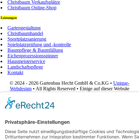
Christbaum Verkaufsplätze
Christbaum Online-Shop
Leistungen
Gartengestaltung
Christbaumhandel
Sportplatzsanierung
Spielplatzprüfung und -kontrolle
Baumpflege & Baumfällung
Eichenprozessionsspinner
Hausmeisterservice
Landschaftspflege
Kontakt
© 2024 - 2026 Gartenbau Hecht GmbH & Co.KG •
Unique-
Webdesign
• All Rights Reserved • Einige auf dieser Website
verwendete Bilder wurden mit künstlicher Intelligenz erstellt.
Page load link
Go to Top